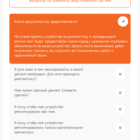
Вопросы по ремонту акустических систем
Какие документы вы предоставляете?
На этапе приема устройства на диагностику и последующий
ремонт вам будет предоставлен заказ-наряд с указанием страховых
обязательств на ваше устройство. Далее, после выполнения работ
по ремонту техники, вы получите акт выполненных работ и
гарантийный талон.
Я уже знаю в чем неисправность и какой
ремонт необходим. Для чего проводить
диагностику?
Мне нужен срочный ремонт. Сможете
сделать?
Я хочу, чтобы мое устройство
ремонтировали при мне.
Я хочу, чтобы мое устройство
ремонтировалось только оригинальными
запчастями.