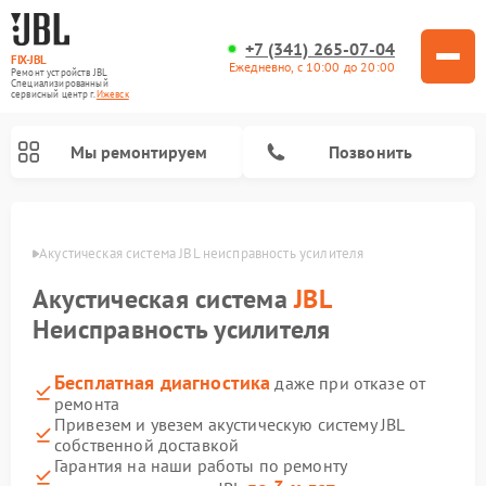
+7 (341) 265-07-04
FIX-JBL
Ежедневно, с 10:00 до 20:00
Ремонт устройств JBL
Специализированный
cервисный центр г.
Ижевск
Мы ремонтируем
Позвонить
евске
Акустическая система JBL неисправность усилителя
Акустическая система
JBL
Неисправность усилителя
Бесплатная диагностика
даже при отказе от
Ремонт портативных колонок JBL
Ремонт проигрывателей винила JBL
ремонта
Привезем и увезем акустическую систему JBL
собственной доставкой
Гарантия на наши работы по ремонту