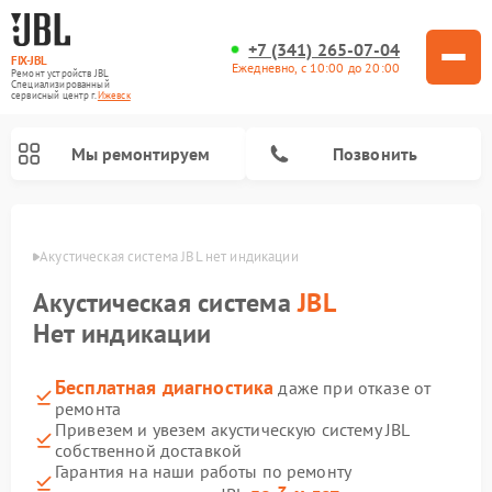
+7 (341) 265-07-04
FIX-JBL
Ежедневно, с 10:00 до 20:00
Ремонт устройств JBL
Специализированный
cервисный центр г.
Ижевск
Мы ремонтируем
Позвонить
евске
Акустическая система JBL нет индикации
Акустическая система
JBL
Нет индикации
Бесплатная диагностика
даже при отказе от
Ремонт портативных колонок JBL
Ремонт проигрывателей винила JBL
ремонта
Привезем и увезем акустическую систему JBL
собственной доставкой
Гарантия на наши работы по ремонту