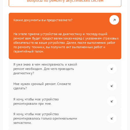
Вопросы по ремонту акустических систем
Какие документы вы предоставляете?
На этапе приема устройства на диагностику и последующий
ремонт вам будет предоставлен заказ-наряд с указанием страховых
обязательств на ваше устройство. Далее, после выполнения работ
по ремонту техники, вы получите акт выполненных работ и
гарантийный талон.
Я уже знаю в чем неисправность и какой
ремонт необходим. Для чего проводить
диагностику?
Мне нужен срочный ремонт. Сможете
сделать?
Я хочу, чтобы мое устройство
ремонтировали при мне.
Я хочу, чтобы мое устройство
ремонтировалось только оригинальными
запчастями.