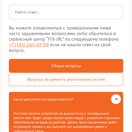
Вы можете ознакомиться с приведенными ниже
часто задаваемыми вопросами, либо обратиться в
сервисный центр “FIX-JBL” по следующему телефону
+7 (341) 265-07-04
если не нашли ответ на свой
вопрос.
Общие вопросы
Вопросы по ремонту акустических систем
Какие документы вы предоставляете?
На этапе приема устройства на диагностику и последующий
ремонт вам будет предоставлен заказ-наряд с указанием страховых
обязательств на ваше устройство. Далее, после выполнения работ
по ремонту техники, вы получите акт выполненных работ и
гарантийный талон.