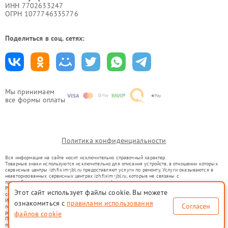
ИНН 7702633247
ОГРН 1077746335776
Поделиться в соц. сетях:
Мы принимаем
все формы оплаты
Политика конфиденциальности
Вся информация на сайте носит исключительно справочный характер.
Товарные знаки используются исключительно для описания устройств, в отношении которых
сервисные центры izh.fixim-jbl.ru предоставляют услуги по ремонту. Услуги оказываются в
неавторизованных сервисных центрах izh.fixim-jbl.ru, которые не связаны с
правообладателями товарных знаков или их официальными представителями.
Ремонт осуществляется для устройств, уже введенных в гражданский оборот в соответствии
Этот сайт использует файлы cookie. Вы можете
со статьей 1487 ГК РФ.
Использование товарных знаков не преследует цели индивидуализации услуг или введения
ознакомиться с
правилами использования
Согласен
потребителей в заблуждение, а служит для информирования о предоставляемых услугах по
ремонту техники указанных брендов.
файлов cookie
Представленная на сайте информация не является публичной офертой, определяемой
положениями Статьи 437(2) Гражданского кодекса РФ