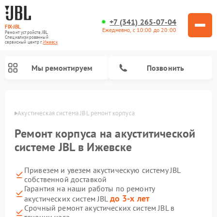
+7 (341) 265-07-04
FIX-JBL
Ежедневно, с 10:00 до 20:00
Ремонт устройств JBL
Специализированный
cервисный центр г.
Ижевск
Мы ремонтируем
Позвонить
евске
Акустическая система JBL ремонт корпуса
Ремонт корпуса на акуститической
системе JBL в Ижевске
Привезем и увезем акустическую систему JBL
Ремонт портативных колонок JBL
Ремонт проигрывателей винила JBL
собственной доставкой
Гарантия на наши работы по ремонту
до 3-х лет
акустических систем JBL
Срочный ремонт акустических систем JBL в