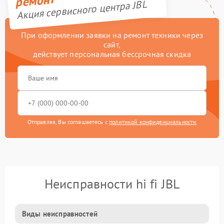
ремонт
Акция сервисного центра JBL
При оформлении заявки на ремонт техники через
сайт,
действует персональная бессрочная скидка
Отправляя, Вы соглашаетесь с
политикой конфиденциальности
Неисправности hi fi JBL
Виды неисправностей