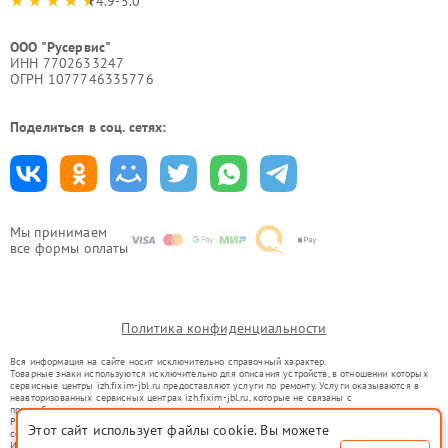
4.9-5.0
ООО "Русервис"
ИНН 7702633247
ОГРН 1077746335776
Поделиться в соц. сетях:
Мы принимаем
все формы оплаты
Политика конфиденциальности
Вся информация на сайте носит исключительно справочный характер.
Товарные знаки используются исключительно для описания устройств, в отношении которых
сервисные центры izh.fixim-jbl.ru предоставляют услуги по ремонту. Услуги оказываются в
неавторизованных сервисных центрах izh.fixim-jbl.ru, которые не связаны с
правообладателями товарных знаков или их официальными представителями.
Ремонт осуществляется для устройств, уже введенных в гражданский оборот в соответствии
Этот сайт использует файлы cookie. Вы можете
со статьей 1487 ГК РФ.
Использование товарных знаков не преследует цели индивидуализации услуг или введения