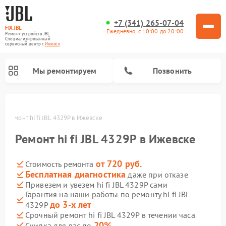
+7 (341) 265-07-04
FIX-JBL
Ежедневно, с 10:00 до 20:00
Ремонт устройств JBL
Специализированный
cервисный центр г.
Ижевск
Мы ремонтируем
Позвонить
ке
Ремонт hi fi JBL 4329P в Ижевске
Ремонт hi fi JBL 4329P в Ижевске
от 720 руб.
Стоимость ремонта
Бесплатная диагностика
даже при отказе
Ремонт акустических систем JBL
Ремонт проигрывателей винила JBL
Ремонт портативных колонок JBL
Привезем и увезем hi fi JBL 4329P сами
Гарантия на наши работы по ремонту hi fi JBL
до 3-х лет
4329P
Срочный ремонт hi fi JBL 4329P в течении часа
20%
Скидка для вас до