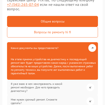
сервисный центр “FIX-JBL” по следующему телефону
+7 (341) 265-07-04
если не нашли ответ на свой
вопрос.
Общие вопросы
Вопросы по ремонту hi fi
Какие документы вы предоставляете?
На этапе приема устройства на диагностику и последующий
ремонт вам будет предоставлен заказ-наряд с указанием страховых
обязательств на ваше устройство. Далее, после выполнения работ
по ремонту техники, вы получите акт выполненных работ и
гарантийный талон.
Я уже знаю в чем неисправность и какой
ремонт необходим. Для чего проводить
диагностику?
Мне нужен срочный ремонт. Сможете
сделать?