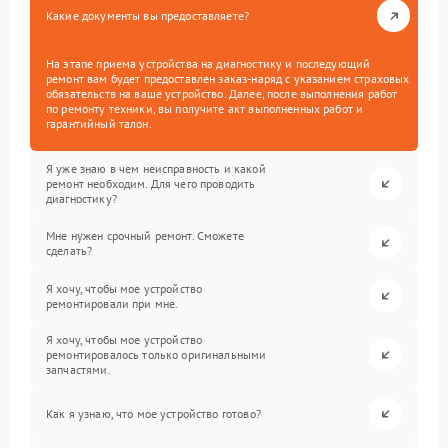
Какие документы вы предоставляете?
На этапе приема устройства на диагностику и последующий
ремонт вам будет предоставлен заказ-наряд с указанием страховых
обязательств на ваше устройство. Далее, после выполнения работ
по ремонту техники, вы получите акт выполненных работ и
гарантийный талон.
Я уже знаю в чем неисправность и какой
ремонт необходим. Для чего проводить
диагностику?
Мне нужен срочный ремонт. Сможете
сделать?
Я хочу, чтобы мое устройство
ремонтировали при мне.
Я хочу, чтобы мое устройство
ремонтировалось только оригинальными
запчастями.
Как я узнаю, что мое устройство готово?