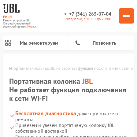
+7 (341) 265-07-04
FIX-JBL
Ежедневно, с 10:00 до 20:00
Ремонт устройств JBL
Специализированный
cервисный центр г.
Ижевск
Мы ремонтируем
Позвонить
евске
Портативная колонка JBL не работает функция подключения к сети wi-f
Портативная колонка
JBL
Не работает функция подключения
к сети Wi-Fi
Ремонт акустических систем JBL
Ремонт проигрывателей винила JBL
Бесплатная диагностика
даже при отказе от
ремонта
Привезем и увезем портативную колонку JBL
собственной доставкой
Гарантия на наши работы по ремонту портативных