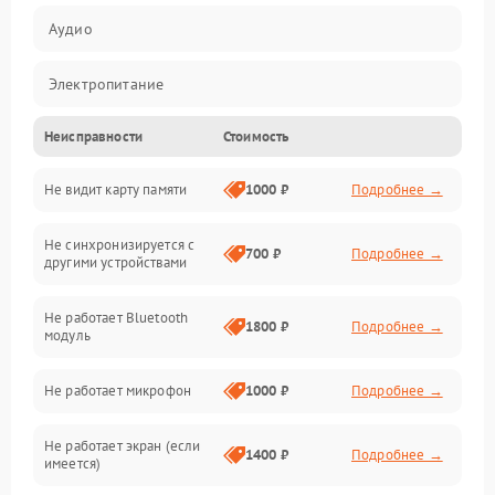
Аудио
Электропитание
Неисправности
Стоимость
Механические повреждения
Не видит карту памяти
1000 ₽
Подробнее →
Электрика
Не синхронизируется с
Связь
700 ₽
Подробнее →
другими устройствами
Акустика
Не работает Bluetooth
1800 ₽
Подробнее →
модуль
Не работает микрофон
1000 ₽
Подробнее →
Не работает экран (если
1400 ₽
Подробнее →
имеется)