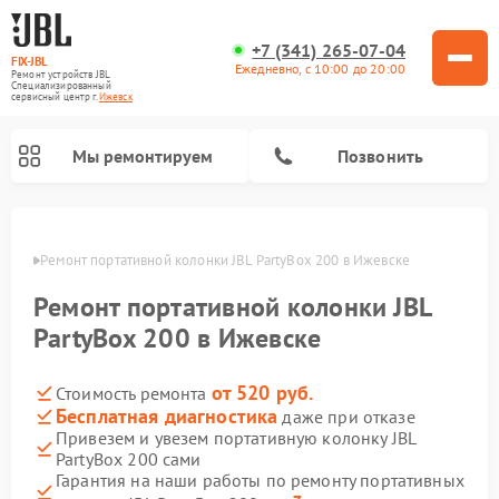
+7 (341) 265-07-04
FIX-JBL
Ежедневно, с 10:00 до 20:00
Ремонт устройств JBL
Специализированный
cервисный центр г.
Ижевск
Мы ремонтируем
Позвонить
евске
Ремонт портативной колонки JBL PartyBox 200 в Ижевске
Ремонт портативной колонки JBL
PartyBox 200 в Ижевске
от 520 руб.
Стоимость ремонта
Ремонт акустических систем JBL
Ремонт проигрывателей винила JBL
Бесплатная диагностика
даже при отказе
Привезем и увезем портативную колонку JBL
PartyBox 200 сами
Гарантия на наши работы по ремонту портативных