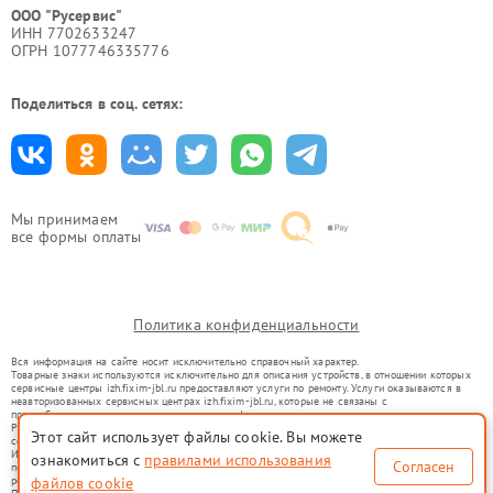
ООО "Русервис"
ИНН 7702633247
ОГРН 1077746335776
Поделиться в соц. сетях:
Мы принимаем
все формы оплаты
Политика конфиденциальности
Вся информация на сайте носит исключительно справочный характер.
Товарные знаки используются исключительно для описания устройств, в отношении которых
сервисные центры izh.fixim-jbl.ru предоставляют услуги по ремонту. Услуги оказываются в
неавторизованных сервисных центрах izh.fixim-jbl.ru, которые не связаны с
правообладателями товарных знаков или их официальными представителями.
Ремонт осуществляется для устройств, уже введенных в гражданский оборот в соответствии
Этот сайт использует файлы cookie. Вы можете
со статьей 1487 ГК РФ.
Использование товарных знаков не преследует цели индивидуализации услуг или введения
ознакомиться с
правилами использования
Согласен
потребителей в заблуждение, а служит для информирования о предоставляемых услугах по
ремонту техники указанных брендов.
файлов cookie