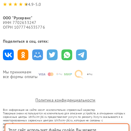
4.9-5.0
ООО "Русервис"
ИНН 7702633247
ОГРН 1077746335776
Поделиться в соц. сетях:
Мы принимаем
все формы оплаты
Политика конфиденциальности
Вся информация на сайте носит исключительно справочный характер.
Товарные знаки используются исключительно для описания устройств, в отношении которых
сервисные центры izh.fixim-jbl.ru предоставляют услуги по ремонту. Услуги оказываются в
неавторизованных сервисных центрах izh.fixim-jbl.ru, которые не связаны с
правообладателями товарных знаков или их официальными представителями.
Ремонт осуществляется для устройств, уже введенных в гражданский оборот в соответствии
Этот сайт использует файлы cookie. Вы можете
со статьей 1487 ГК РФ.