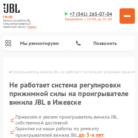
+7 (341) 265-07-04
FIX-JBL
Ежедневно, с 10:00 до 20:00
Ремонт устройств JBL
Специализированный
cервисный центр г.
Ижевск
Мы ремонтируем
Позвонить
евске
Проигрыватель винила JBL не работает система регулировки прижим
Не работает система регулировки
прижимной силы на проигрывателе
винила JBL в Ижевске
Ремонт портативных колонок JBL
Ремонт акустических систем JBL
Привезем и увезем проигрыватель винила JBL
собственной доставкой
Гарантия на наши работы по ремонту
до 3-х лет
проигрывателей винила JBL