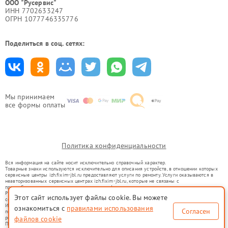
ООО "Русервис"
ИНН 7702633247
ОГРН 1077746335776
Поделиться в соц. сетях:
Мы принимаем
все формы оплаты
Политика конфиденциальности
Вся информация на сайте носит исключительно справочный характер.
Товарные знаки используются исключительно для описания устройств, в отношении которых
сервисные центры izh.fixim-jbl.ru предоставляют услуги по ремонту. Услуги оказываются в
неавторизованных сервисных центрах izh.fixim-jbl.ru, которые не связаны с
правообладателями товарных знаков или их официальными представителями.
Ремонт осуществляется для устройств, уже введенных в гражданский оборот в соответствии
Этот сайт использует файлы cookie. Вы можете
со статьей 1487 ГК РФ.
Использование товарных знаков не преследует цели индивидуализации услуг или введения
ознакомиться с
правилами использования
Согласен
потребителей в заблуждение, а служит для информирования о предоставляемых услугах по
ремонту техники указанных брендов.
файлов cookie
Представленная на сайте информация не является публичной офертой, определяемой