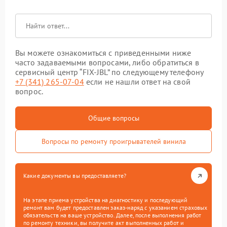
Вы можете ознакомиться с приведенными ниже
часто задаваемыми вопросами, либо обратиться в
сервисный центр “FIX-JBL” по следующему телефону
+7 (341) 265-07-04
если не нашли ответ на свой
вопрос.
Общие вопросы
Вопросы по ремонту проигрывателей винила
Какие документы вы предоставляете?
На этапе приема устройства на диагностику и последующий
ремонт вам будет предоставлен заказ-наряд с указанием страховых
обязательств на ваше устройство. Далее, после выполнения работ
по ремонту техники, вы получите акт выполненных работ и