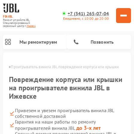
+7 (341) 265-07-04
FIX-JBL
Ежедневно, с 10:00 до 20:00
Ремонт устройств JBL
Специализированный
cервисный центр г.
Ижевск
Мы ремонтируем
Позвонить
евске
Проигрыватель винила JBL повреждение корпуса или крышки
Повреждение корпуса или крышки
на проигрывателе винила JBL в
Ижевске
Ремонт портативных колонок JBL
Ремонт акустических систем JBL
Привезем и увезем проигрыватель винила JBL
собственной доставкой
Гарантия на наши работы по ремонту
до 3-х лет
проигрывателей винила JBL
Срочный ремонт проигрывателей винила JBL в