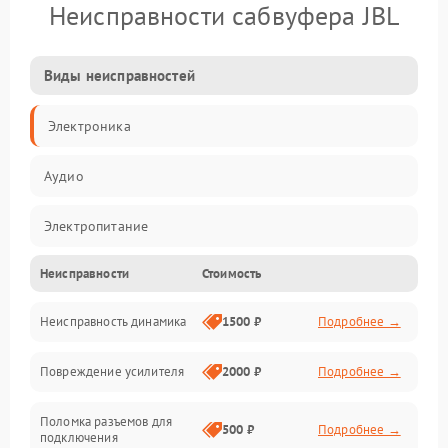
Неисправности сабвуфера JBL
Виды неисправностей
Электроника
Аудио
Электропитание
Неисправности
Стоимость
Электронные компоненты
Неисправность динамика
1500 ₽
Подробнее →
Механика
Повреждение усилителя
2000 ₽
Подробнее →
Управление
Поломка разъемов для
Корпус/Герметичность
500 ₽
Подробнее →
подключения