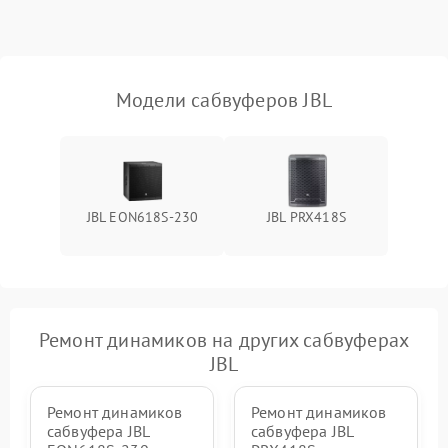
защиты от короткого
1000 ₽
Подробнее →
замыкания
Повреждение системы
1000 ₽
Подробнее →
защиты от перегрева
Модели сабвуферов JBL
Неисправность системы
защиты от
1000 ₽
Подробнее →
перенапряжения
JBL EON618S-230
JBL PRX418S
Неисправность системы
1000 ₽
Подробнее →
защиты от замыкания
Повреждение системы
1000 ₽
Подробнее →
защиты от перегрузок
Ремонт динамиков на других сабвуферах
Неисправность системы
1000 ₽
Подробнее →
JBL
защиты от перегрева
Ремонт динамиков
Ремонт динамиков
сабвуфера JBL
сабвуфера JBL