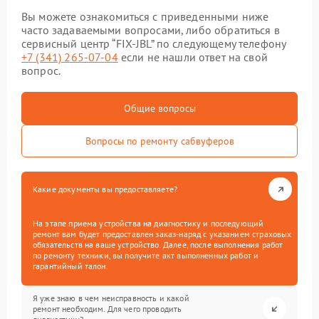
Вы можете ознакомиться с приведенными ниже
часто задаваемыми вопросами, либо обратиться в
сервисный центр “FIX-JBL” по следующему телефону
+7 (341) 265-07-04
если не нашли ответ на свой
вопрос.
Общие вопросы
Вопросы по ремонту сабвуферов
Какие документы вы предоставляете?
На этапе приема устройства на диагностику и последующий
ремонт вам будет предоставлен заказ-наряд с указанием страховых
обязательств на ваше устройство. Далее, после выполнения работ
по ремонту техники, вы получите акт выполненных работ и
гарантийный талон.
Я уже знаю в чем неисправность и какой
ремонт необходим. Для чего проводить