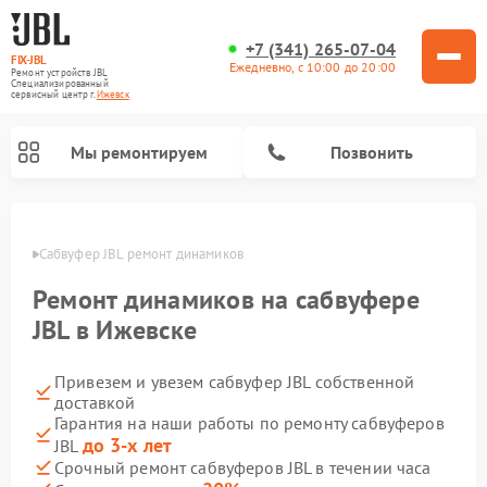
+7 (341) 265-07-04
FIX-JBL
Ежедневно, с 10:00 до 20:00
Ремонт устройств JBL
Специализированный
cервисный центр г.
Ижевск
Мы ремонтируем
Позвонить
евске
Сабвуфер JBL ремонт динамиков
Ремонт динамиков на сабвуфере
JBL в Ижевске
Привезем и увезем сабвуфер JBL собственной
Ремонт акустических систем JBL
Ремонт проигрывателей винила JBL
Ремонт портативных колонок JBL
доставкой
Гарантия на наши работы по ремонту сабвуферов
до 3-х лет
JBL
Срочный ремонт сабвуферов JBL в течении часа