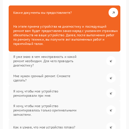
Какие документы вы предоставляете?
На этапе приема устройства на диагностику и последующий
ремонт вам будет предоставлен заказ-наряд с указанием страховых
обязательств на ваше устройство. Далее, после выполнения работ
по ремонту техники, вы получите акт выполненных работ и
гарантийный талон.
Я уже знаю в чем неисправность и какой
ремонт необходим. Для чего проводить
диагностику?
Мне нужен срочный ремонт. Сможете
сделать?
Я хочу, чтобы мое устройство
ремонтировали при мне.
Я хочу, чтобы мое устройство
ремонтировалось только оригинальными
запчастями.
Как я узнаю, что мое устройство готово?