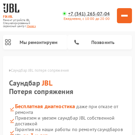
+7 (341) 265-07-04
FIX-JBL
Ежедневно, с 10:00 до 20:00
Ремонт устройств JBL
Специализированный
cервисный центр г.
Ижевск
Мы ремонтируем
Позвонить
евске
Саундбар JBL потеря сопряжения
Саундбар
JBL
Потеря сопряжения
Бесплатная диагностика
даже при отказе от
Ремонт акустических систем JBL
Ремонт проигрывателей винила JBL
Ремонт портативных колонок JBL
ремонта
Привезем и увезем саундбар JBL собственной
доставкой
Гарантия на наши работы по ремонту саундбаров