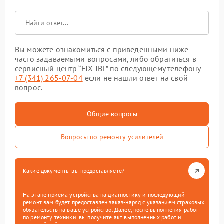
Вы можете ознакомиться с приведенными ниже
часто задаваемыми вопросами, либо обратиться в
сервисный центр “FIX-JBL” по следующему телефону
+7 (341) 265-07-04
если не нашли ответ на свой
вопрос.
Общие вопросы
Вопросы по ремонту усилителей
Какие документы вы предоставляете?
На этапе приема устройства на диагностику и последующий
ремонт вам будет предоставлен заказ-наряд с указанием страховых
обязательств на ваше устройство. Далее, после выполнения работ
по ремонту техники, вы получите акт выполненных работ и