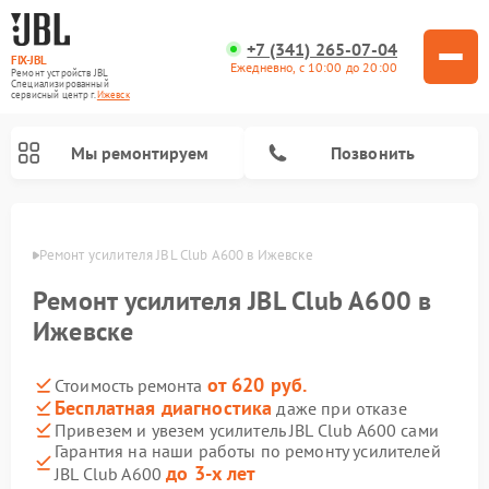
+7 (341) 265-07-04
FIX-JBL
Ежедневно, с 10:00 до 20:00
Ремонт устройств JBL
Специализированный
cервисный центр г.
Ижевск
Мы ремонтируем
Позвонить
евске
Ремонт усилителя JBL Club A600 в Ижевске
Ремонт усилителя JBL Club A600 в
Ижевске
от 620 руб.
Стоимость ремонта
Ремонт акустических систем JBL
Ремонт проигрывателей винила JBL
Ремонт портативных колонок JBL
Бесплатная диагностика
даже при отказе
Привезем и увезем усилитель JBL Club A600 сами
Гарантия на наши работы по ремонту усилителей
до 3-х лет
JBL Club A600