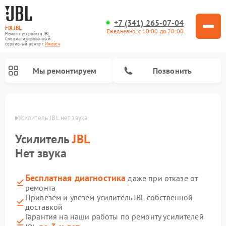
+7 (341) 265-07-04
FIX-JBL
Ежедневно, с 10:00 до 20:00
Ремонт устройств JBL
Специализированный
cервисный центр г.
Ижевск
Мы ремонтируем
Позвонить
евске
Усилитель JBL нет звука
Усилитель
JBL
Нет звука
Бесплатная диагностика
даже при отказе от
Ремонт акустических систем JBL
Ремонт проигрывателей винила JBL
Ремонт портативных колонок JBL
ремонта
Привезем и увезем усилитель JBL собственной
доставкой
Гарантия на наши работы по ремонту усилителей