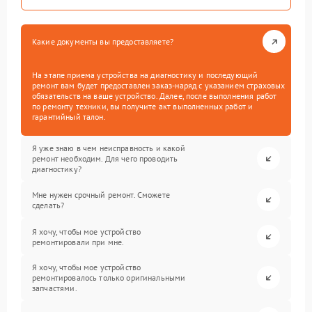
Какие документы вы предоставляете?
На этапе приема устройства на диагностику и последующий
ремонт вам будет предоставлен заказ-наряд с указанием страховых
обязательств на ваше устройство. Далее, после выполнения работ
по ремонту техники, вы получите акт выполненных работ и
гарантийный талон.
Я уже знаю в чем неисправность и какой
ремонт необходим. Для чего проводить
диагностику?
Мне нужен срочный ремонт. Сможете
сделать?
Я хочу, чтобы мое устройство
ремонтировали при мне.
Я хочу, чтобы мое устройство
ремонтировалось только оригинальными
запчастями.