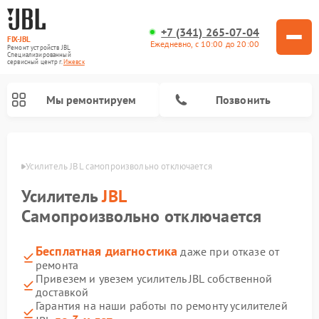
+7 (341) 265-07-04
FIX-JBL
Ежедневно, с 10:00 до 20:00
Ремонт устройств JBL
Специализированный
cервисный центр г.
Ижевск
Мы ремонтируем
Позвонить
евске
Усилитель JBL самопроизвольно отключается
Усилитель
JBL
Самопроизвольно отключается
Бесплатная диагностика
даже при отказе от
Ремонт акустических систем JBL
Ремонт проигрывателей винила JBL
Ремонт портативных колонок JBL
ремонта
Привезем и увезем усилитель JBL собственной
доставкой
Гарантия на наши работы по ремонту усилителей